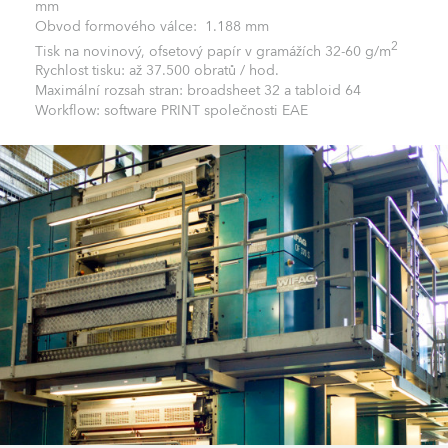
mm
Obvod formového válce: 1.188 mm
2
Tisk na novinový, ofsetový papír v gramážích 32-60 g/m
Rychlost tisku: až 37.500 obratů / hod.
Maximální rozsah stran: broadsheet 32 a tabloid 64
Workflow: software PRINT společnosti EAE