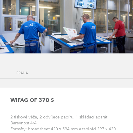
PRAHA
WIFAG OF 370 S
2 tiskové věže, 2 odvíječe papíru, 1 skládací aparát
Barevnost 4/4
Formáty: broadsheet 420 x 594 mm a tabloid 297 x 420