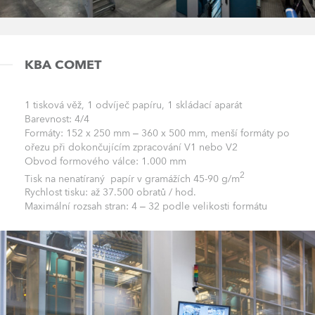
KBA COMET
1 tisková věž, 1 odvíječ papíru, 1 skládací aparát
Barevnost: 4/4
Formáty: 152 x 250 mm – 360 x 500 mm, menší formáty po
ořezu při dokončujícím zpracování V1 nebo V2
Obvod formového válce: 1.000 mm
2
Tisk na nenatíraný papír v gramážích 45-90 g/m
Rychlost tisku: až 37.500 obratů / hod.
Maximální rozsah stran: 4 – 32 podle velikosti formátu