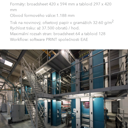
Formáty: broadsheet 420 x 594 mm a tabloid 297 x 420
mm
Obvod formového válce:1.188 mm
2
Tisk na novinový, ofsetový papír v gramážích 32-60 g/m
Rychlost tisku: až 37.500 obratů / hod.
Maximální rozsah stran: broadsheet 64 a tabloid 128
Workflow: software PRINT společnosti EAE