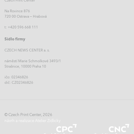
Czech Print Center
Na Rovince 876
720 00 Ostrava – Hrabová
t: +420 596 668 111
Sídlo firmy
CZECH NEWS CENTER a. s.
náměstí Marie Schmolkové 3493/1
Strašnice, 10000 Praha 10
ičo: 02346826
dič: CZ02346826
© Czech Print Center, 2026
návrh a realizace Atelier Zidlicky