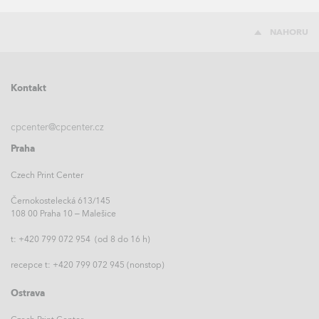
NAHORU
Kontakt
cpcenter@cpcenter.cz
Praha
Czech Print Center
Černokostelecká 613/145
108 00 Praha 10 – Malešice
t: +420 799 072 954 (od 8 do 16 h)
recepce t: +420 799 072 945 (nonstop)
Ostrava