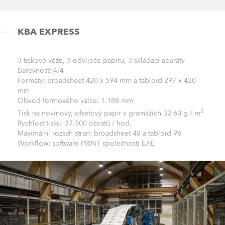
KBA EXPRESS
3 tiskové věže, 3 odvíječe papíru, 3 skládací aparáty
Barevnost: 4/4
Formáty: broadsheet 420 x 594 mm a tabloid 297 x 420
mm
Obvod formového válce: 1.188 mm
2
Tisk na novinový, ofsetový papír v gramážích 32-60 g / m
Rychlost tisku: 37.500 obratů / hod.
Maximální rozsah stran: broadsheet 48 a tabloid 96
Workflow: software PRINT společnosti EAE