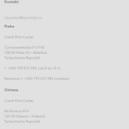
Kontakt
cpcenter@cpcenter.cz
Praha
Czech Print Center
Černokostelecká 613/145
108 00 Praha 10 – Malešice
Tschechische Republik
t: +420 799 072 954 (od 8 do 16 h)
Rezeption t: +420 799 072 945 (nonstop)
Ostrava
Czech Print Center
Na Rovince 876
720 00 Ostrava – Hrabová
Tschechische Republik